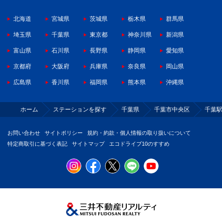
北海道
宮城県
茨城県
栃木県
群馬県
埼玉県
千葉県
東京都
神奈川県
新潟県
富山県
石川県
長野県
静岡県
愛知県
京都府
大阪府
兵庫県
奈良県
岡山県
広島県
香川県
福岡県
熊本県
沖縄県
ホーム
ステーションを探す
千葉県
千葉市中央区
千葉
お問い合わせ
サイトポリシー
規約・約款・個人情報の取り扱いについて
特定商取引に基づく表記
サイトマップ
エコドライブ10のすすめ