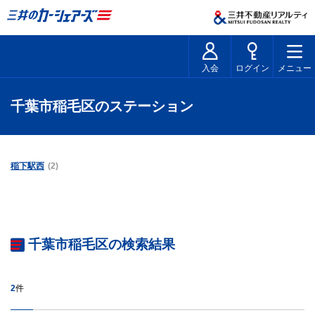
入会
ログイン
メニュー
千葉市稲毛区のステーション
稲下駅西
(2)
千葉市稲毛区の検索結果
2
件