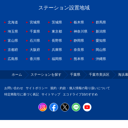
ステーション設置地域
北海道
宮城県
茨城県
栃木県
群馬県
埼玉県
千葉県
東京都
神奈川県
新潟県
富山県
石川県
長野県
静岡県
愛知県
京都府
大阪府
兵庫県
奈良県
岡山県
広島県
香川県
福岡県
熊本県
沖縄県
ホーム
ステーションを探す
千葉県
千葉市美浜区
海浜
お問い合わせ
サイトポリシー
規約・約款・個人情報の取り扱いについて
特定商取引に基づく表記
サイトマップ
エコドライブ10のすすめ