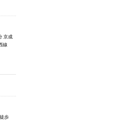
 京成
西線
り徒歩