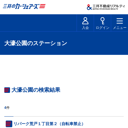
入会
ログイン
メニュー
大濠公園のステーション
大濠公園の検索結果
4
件
リパーク荒戸１丁目第２（自転車禁止）