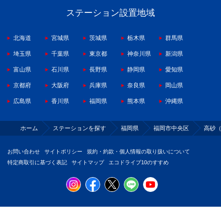
ステーション設置地域
北海道
宮城県
茨城県
栃木県
群馬県
埼玉県
千葉県
東京都
神奈川県
新潟県
富山県
石川県
長野県
静岡県
愛知県
京都府
大阪府
兵庫県
奈良県
岡山県
広島県
香川県
福岡県
熊本県
沖縄県
ホーム
ステーションを探す
福岡県
福岡市中央区
高砂
お問い合わせ
サイトポリシー
規約・約款・個人情報の取り扱いについて
特定商取引に基づく表記
サイトマップ
エコドライブ10のすすめ