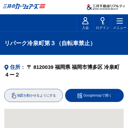
入会
ログイン
メニュー
リパーク冷泉町第３（自転車禁止）
住所：
〒
8120039
福岡県
福岡市博多区
冷泉町
４ー２
地図を動かせるようにする
Googlemapで開く