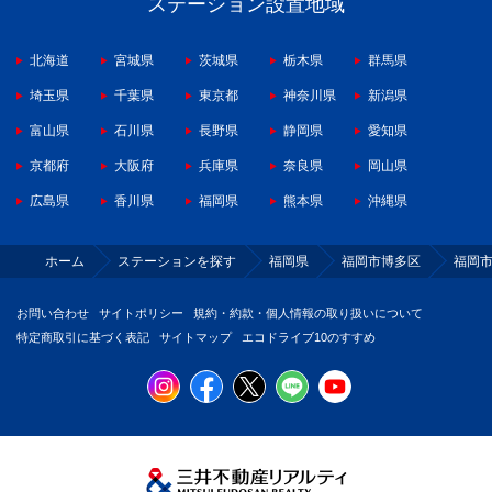
ステーション設置地域
北海道
宮城県
茨城県
栃木県
群馬県
埼玉県
千葉県
東京都
神奈川県
新潟県
富山県
石川県
長野県
静岡県
愛知県
京都府
大阪府
兵庫県
奈良県
岡山県
広島県
香川県
福岡県
熊本県
沖縄県
ホーム
ステーションを探す
福岡県
福岡市博多区
福岡
お問い合わせ
サイトポリシー
規約・約款・個人情報の取り扱いについて
特定商取引に基づく表記
サイトマップ
エコドライブ10のすすめ