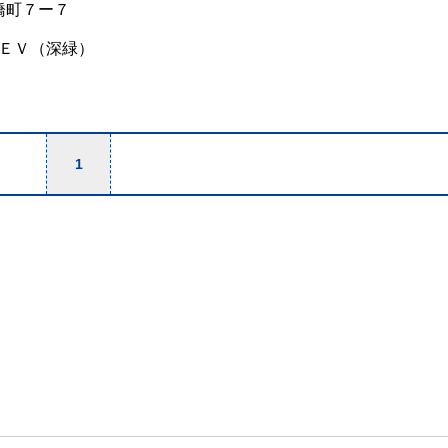
橋町７ー７
ＥＶ（深緑）
1