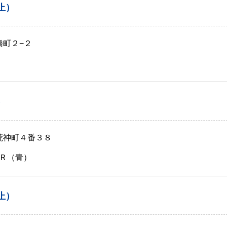
止）
橋町２−２
）
荒神町４番３８
Ｒ（青）
止）