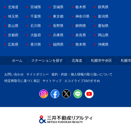
北海道
宮城県
茨城県
栃木県
群馬県
埼玉県
千葉県
東京都
神奈川県
新潟県
富山県
石川県
長野県
静岡県
愛知県
京都府
大阪府
兵庫県
奈良県
岡山県
広島県
香川県
福岡県
熊本県
沖縄県
ホーム
ステーションを探す
北海道
札幌市中央区
札幌
お問い合わせ
サイトポリシー
規約・約款・個人情報の取り扱いについて
特定商取引に基づく表記
サイトマップ
エコドライブ10のすすめ