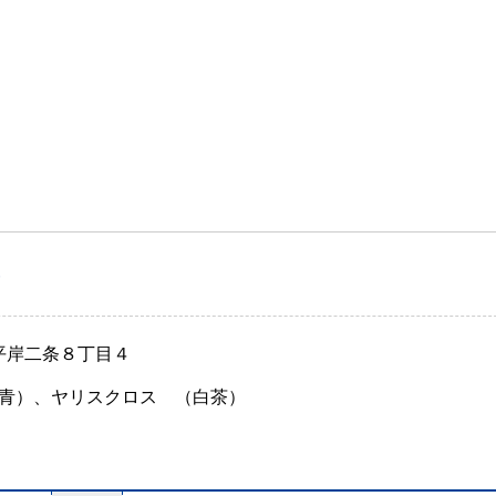
）
 平岸二条８丁目４
青）、ヤリスクロス （白茶）