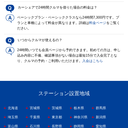
カーシェアで24時間クルマを借りた場合の料金は？
ベーシックプラン・ベーシッククラスなら24時間7,300円です。プ
ランと車種によって料金が異なります。詳細は
料金ページ
をご覧く
ださい。
いつからクルマが使えるの？
24時間いつでも会員ページから予約できます。初めての方は、申し
込み内容に不備、確認事項がない場合は最短15分で入会完了とな
り、クルマの予約・ご利用いただけます。
入会はこちら
ステーション設置地域
北海道
宮城県
茨城県
栃木県
群馬県
埼玉県
千葉県
東京都
神奈川県
新潟県
富山県
石川県
長野県
静岡県
愛知県