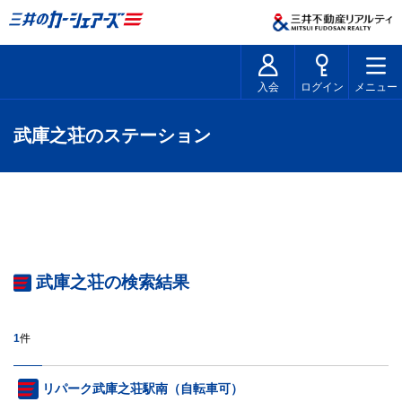
入会
ログイン
メニュー
武庫之荘のステーション
武庫之荘の検索結果
1
件
リパーク武庫之荘駅南（自転車可）