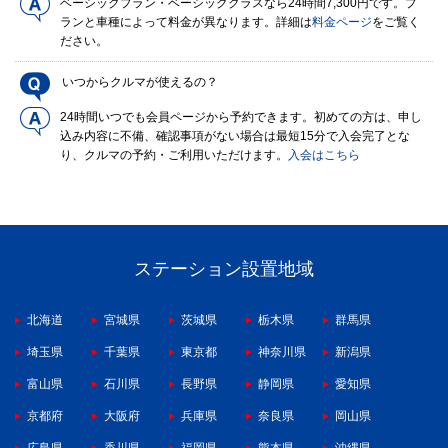
ベーシックプラン・ベーシッククラスなら24時間7,300円です。プ
ランと車種によって料金が異なります。詳細は
料金ページ
をご覧く
ださい。
いつからクルマが使えるの？
24時間いつでも会員ページから予約できます。初めての方は、申し
込み内容に不備、確認事項がない場合は最短15分で入会完了とな
り、クルマの予約・ご利用いただけます。
入会はこちら
ステーション設置地域
北海道
宮城県
茨城県
栃木県
群馬県
埼玉県
千葉県
東京都
神奈川県
新潟県
富山県
石川県
長野県
静岡県
愛知県
京都府
大阪府
兵庫県
奈良県
岡山県