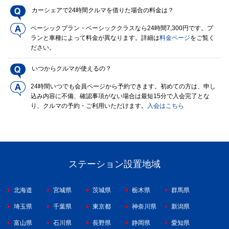
カーシェアで24時間クルマを借りた場合の料金は？
ベーシックプラン・ベーシッククラスなら24時間7,300円です。プ
ランと車種によって料金が異なります。詳細は
料金ページ
をご覧く
ださい。
いつからクルマが使えるの？
24時間いつでも会員ページから予約できます。初めての方は、申し
込み内容に不備、確認事項がない場合は最短15分で入会完了とな
り、クルマの予約・ご利用いただけます。
入会はこちら
ステーション設置地域
北海道
宮城県
茨城県
栃木県
群馬県
埼玉県
千葉県
東京都
神奈川県
新潟県
富山県
石川県
長野県
静岡県
愛知県