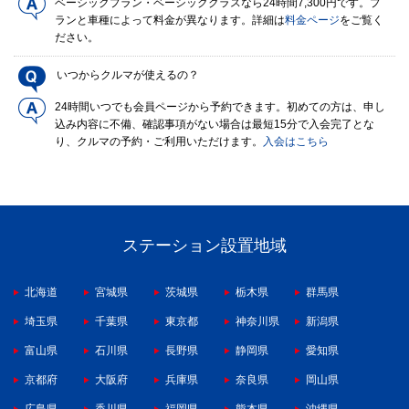
ベーシックプラン・ベーシッククラスなら24時間7,300円です。プ
ランと車種によって料金が異なります。詳細は
料金ページ
をご覧く
ださい。
いつからクルマが使えるの？
24時間いつでも会員ページから予約できます。初めての方は、申し
込み内容に不備、確認事項がない場合は最短15分で入会完了とな
り、クルマの予約・ご利用いただけます。
入会はこちら
ステーション設置地域
北海道
宮城県
茨城県
栃木県
群馬県
埼玉県
千葉県
東京都
神奈川県
新潟県
富山県
石川県
長野県
静岡県
愛知県
京都府
大阪府
兵庫県
奈良県
岡山県