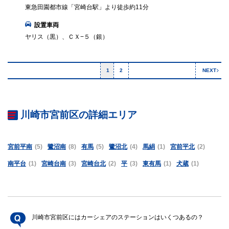
東急田園都市線「宮崎台駅」より徒歩約11分
設置車両
ヤリス（黒）、ＣＸ−５（銀）
1
2
NEXT
川崎市宮前区の詳細エリア
宮前平南
(5)
鷺沼南
(8)
有馬
(5)
鷺沼北
(4)
馬絹
(1)
宮前平北
(2)
南平台
(1)
宮崎台南
(3)
宮崎台北
(2)
平
(3)
東有馬
(1)
犬蔵
(1)
川崎市宮前区にはカーシェアのステーションはいくつあるの？