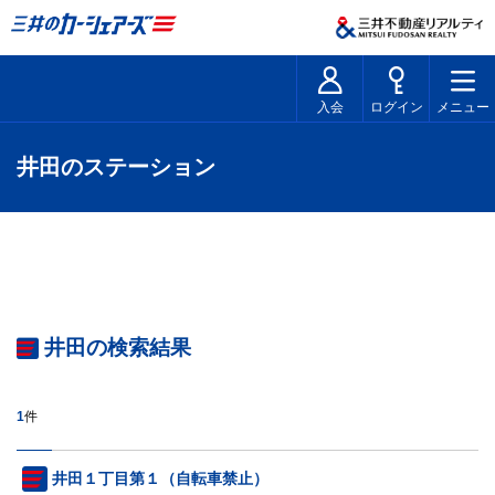
入会
ログイン
メニュー
井田のステーション
井田の検索結果
1
件
井田１丁目第１（自転車禁止）