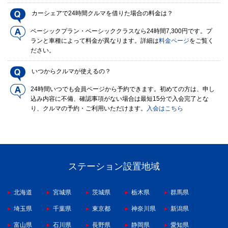
カーシェアで24時間クルマを借りた場合の料金は？
ベーシックプラン・ベーシッククラスなら24時間7,300円です。プ
ランと車種によって料金が異なります。詳細は
料金ページ
をご覧く
ださい。
いつからクルマが使えるの？
24時間いつでも会員ページから予約できます。初めての方は、申し
込み内容に不備、確認事項がない場合は最短15分で入会完了とな
り、クルマの予約・ご利用いただけます。
入会はこちら
ステーション設置地域
北海道
宮城県
茨城県
栃木県
群馬県
埼玉県
千葉県
東京都
神奈川県
新潟県
富山県
石川県
長野県
静岡県
愛知県