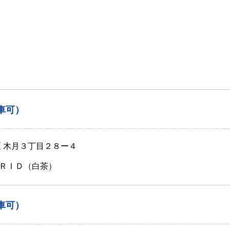
車可）
区 木月３丁目２８ー４
ＲＩＤ（白茶）
車可）