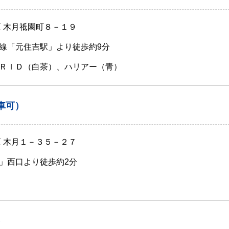
区 木月祗園町８－１９
線「元住吉駅」より徒歩約9分
ＲＩＤ（白茶）、ハリアー（青）
車可）
区 木月１－３５－２７
」西口より徒歩約2分
）