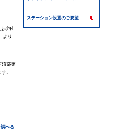
ステーション設置のご要望
徒歩約4
」より
下沼部第
ます。
を調べる