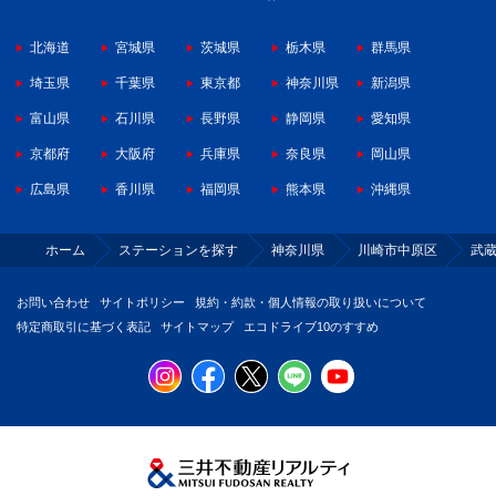
北海道
宮城県
茨城県
栃木県
群馬県
埼玉県
千葉県
東京都
神奈川県
新潟県
富山県
石川県
長野県
静岡県
愛知県
京都府
大阪府
兵庫県
奈良県
岡山県
広島県
香川県
福岡県
熊本県
沖縄県
ホーム
ステーションを探す
神奈川県
川崎市中原区
武
お問い合わせ
サイトポリシー
規約・約款・個人情報の取り扱いについて
特定商取引に基づく表記
サイトマップ
エコドライブ10のすすめ