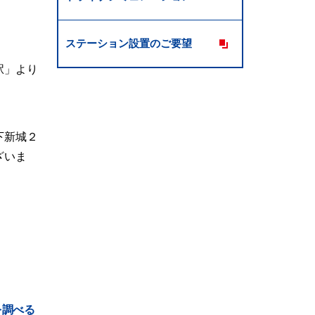
ステーション設置のご要望
駅」より
下新城２
ざいま
を調べる