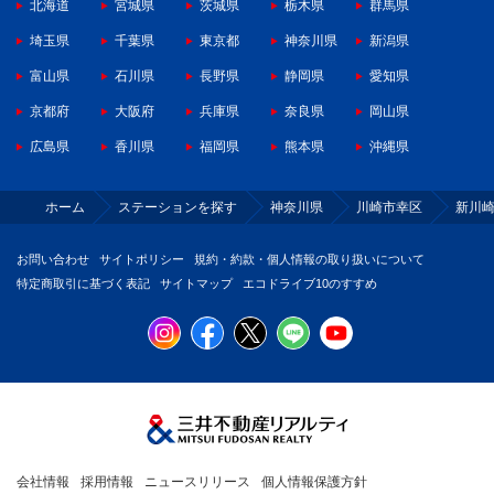
北海道
宮城県
茨城県
栃木県
群馬県
埼玉県
千葉県
東京都
神奈川県
新潟県
富山県
石川県
長野県
静岡県
愛知県
京都府
大阪府
兵庫県
奈良県
岡山県
広島県
香川県
福岡県
熊本県
沖縄県
ホーム
ステーションを探す
神奈川県
川崎市幸区
新川
お問い合わせ
サイトポリシー
規約・約款・個人情報の取り扱いについて
特定商取引に基づく表記
サイトマップ
エコドライブ10のすすめ
会社情報
採用情報
ニュースリリース
個人情報保護方針