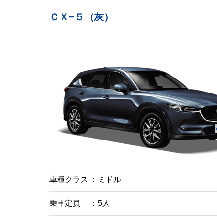
ＣＸ−５（灰）
車種クラス
ミドル
乗車定員
5人