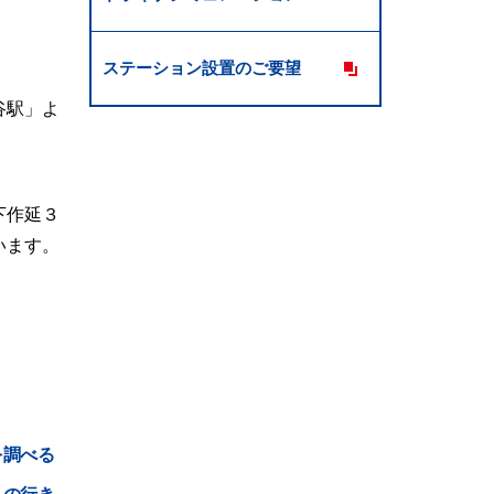
ステーション設置のご要望
谷駅」よ
下作延３
います。
を調べる