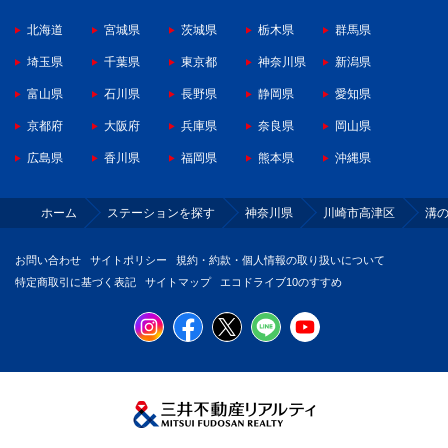
北海道
宮城県
茨城県
栃木県
群馬県
埼玉県
千葉県
東京都
神奈川県
新潟県
富山県
石川県
長野県
静岡県
愛知県
京都府
大阪府
兵庫県
奈良県
岡山県
広島県
香川県
福岡県
熊本県
沖縄県
ホーム
ステーションを探す
神奈川県
川崎市高津区
溝
お問い合わせ
サイトポリシー
規約・約款・個人情報の取り扱いについて
特定商取引に基づく表記
サイトマップ
エコドライブ10のすすめ