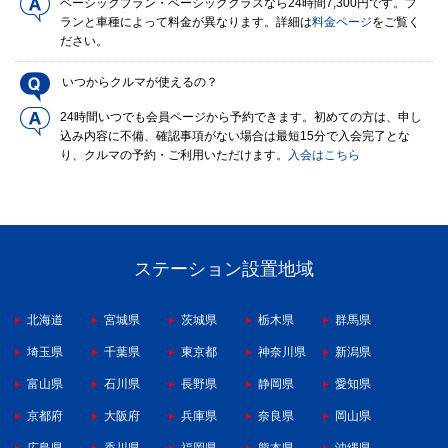
ベーシックプラン・ベーシッククラスなら24時間7,300円です。プ
ランと車種によって料金が異なります。詳細は
料金ページ
をご覧く
ださい。
いつからクルマが使えるの？
24時間いつでも会員ページから予約できます。初めての方は、申し
込み内容に不備、確認事項がない場合は最短15分で入会完了とな
り、クルマの予約・ご利用いただけます。
入会はこちら
ステーション設置地域
北海道
宮城県
茨城県
栃木県
群馬県
埼玉県
千葉県
東京都
神奈川県
新潟県
富山県
石川県
長野県
静岡県
愛知県
京都府
大阪府
兵庫県
奈良県
岡山県