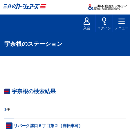
入会
ログイン
メニュー
宇奈根のステーション
宇奈根の検索結果
1
件
リパーク溝口６丁目第２（自転車可）