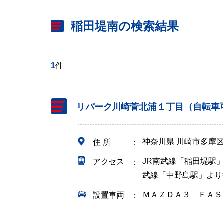
稲田堤南の検索結果
1
件
リパーク川崎菅北浦１丁目（自転車
神奈川県 川崎市多摩
住 所
JR南武線「稲田堤駅」
アクセス
武線「中野島駅」より
ＭＡＺＤＡ３ ＦＡＳ
設置車両