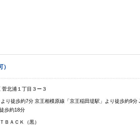
可）
区 菅北浦１丁目３ー３
より徒歩約7分 京王相模原線「京王稲田堤駅」より徒歩約9分 
徒歩約18分
ＴＢＡＣＫ（黒）