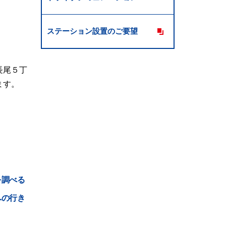
ステーション設置のご要望
長尾５丁
ます。
を調べる
への行き