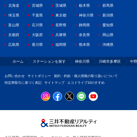
北海道
宮城県
茨城県
栃木県
群馬県
埼玉県
千葉県
東京都
神奈川県
新潟県
富山県
石川県
長野県
静岡県
愛知県
京都府
大阪府
兵庫県
奈良県
岡山県
広島県
香川県
福岡県
熊本県
沖縄県
ホーム
ステーションを探す
神奈川県
川崎市多摩区
中
お問い合わせ
サイトポリシー
規約・約款・個人情報の取り扱いについて
特定商取引に基づく表記
サイトマップ
エコドライブ10のすすめ