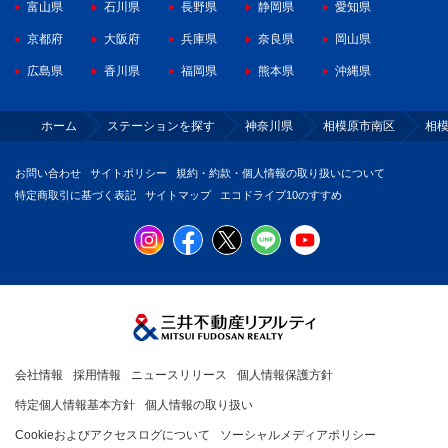
富山県
石川県
長野県
静岡県
愛知県
京都府
大阪府
兵庫県
奈良県
岡山県
広島県
香川県
福岡県
熊本県
沖縄県
ホーム
ステーションを探す
神奈川県
相模原市南区
相
お問い合わせ
サイトポリシー
規約・約款・個人情報の取り扱いについて
特定商取引に基づく表記
サイトマップ
エコドライブ10のすすめ
会社情報
採用情報
ニュースリリース
個人情報保護方針
特定個人情報基本方針
個人情報の取り扱い
Cookieおよびアクセスログについて
ソーシャルメディアポリシー