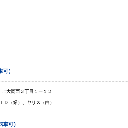
車可）
区 上大岡西３丁目１ー１２
ＩＤ（緑）、ヤリス（白）
転車可）