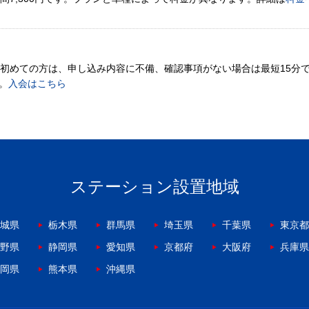
。初めての方は、申し込み内容に不備、確認事項がない場合は最短15分
。
入会はこちら
ステーション設置地域
城県
栃木県
群馬県
埼玉県
千葉県
東京都
野県
静岡県
愛知県
京都府
大阪府
兵庫県
岡県
熊本県
沖縄県