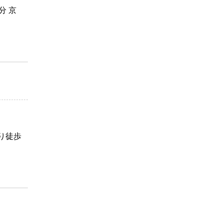
分 京
り徒歩