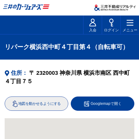
入会
ログイン
メニュー
リパーク横浜西中町４丁目第４（自転車可）
住所：
〒
2320003
神奈川県
横浜市南区
西中町
４丁目７５
地図を動かせるようにする
Googlemapで開く