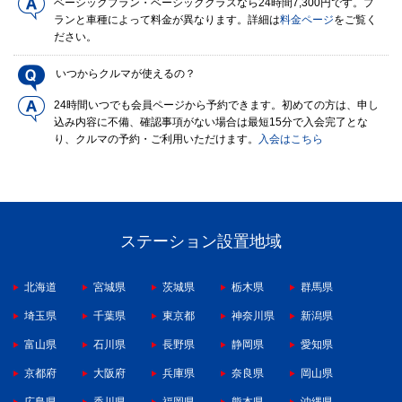
ベーシックプラン・ベーシッククラスなら24時間7,300円です。プ
ランと車種によって料金が異なります。詳細は
料金ページ
をご覧く
ださい。
いつからクルマが使えるの？
24時間いつでも会員ページから予約できます。初めての方は、申し
込み内容に不備、確認事項がない場合は最短15分で入会完了とな
り、クルマの予約・ご利用いただけます。
入会はこちら
ステーション設置地域
北海道
宮城県
茨城県
栃木県
群馬県
埼玉県
千葉県
東京都
神奈川県
新潟県
富山県
石川県
長野県
静岡県
愛知県
京都府
大阪府
兵庫県
奈良県
岡山県