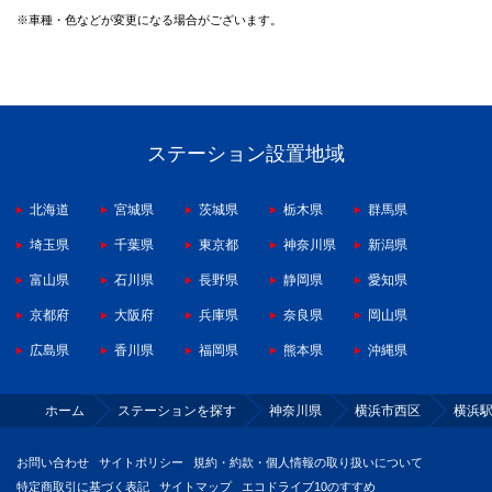
※車種・色などが変更になる場合がございます。
ステーション設置地域
北海道
宮城県
茨城県
栃木県
群馬県
埼玉県
千葉県
東京都
神奈川県
新潟県
富山県
石川県
長野県
静岡県
愛知県
京都府
大阪府
兵庫県
奈良県
岡山県
広島県
香川県
福岡県
熊本県
沖縄県
ホーム
ステーションを探す
神奈川県
横浜市西区
横浜
お問い合わせ
サイトポリシー
規約・約款・個人情報の取り扱いについて
特定商取引に基づく表記
サイトマップ
エコドライブ10のすすめ