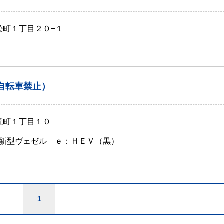
松町１丁目２０−１
自転車禁止）
滝町１丁目１０
新型ヴェゼル ｅ：ＨＥＶ（黒）
1