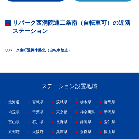
リパーク西洞院通二条南（自転車可）の近隣
ステーション
リパーク室町通押小路北（自転車禁止）
ステーション設置地域
北海道
宮城県
茨城県
栃木県
群馬県
埼玉県
千葉県
東京都
神奈川県
新潟県
富山県
石川県
長野県
静岡県
愛知県
京都府
大阪府
兵庫県
奈良県
岡山県