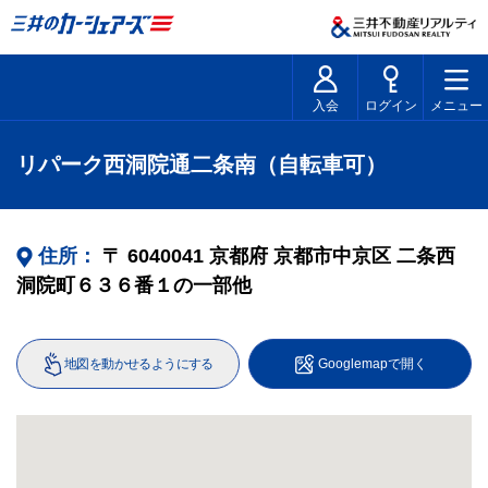
入会
ログイン
メニュー
リパーク西洞院通二条南（自転車可）
住所：
〒
6040041
京都府
京都市中京区
二条西
洞院町６３６番１の一部他
地図を動かせるようにする
Googlemapで開く