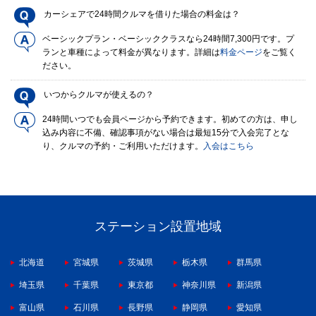
カーシェアで24時間クルマを借りた場合の料金は？
ベーシックプラン・ベーシッククラスなら24時間7,300円です。プ
ランと車種によって料金が異なります。詳細は
料金ページ
をご覧く
ださい。
いつからクルマが使えるの？
24時間いつでも会員ページから予約できます。初めての方は、申し
込み内容に不備、確認事項がない場合は最短15分で入会完了とな
り、クルマの予約・ご利用いただけます。
入会はこちら
ステーション設置地域
北海道
宮城県
茨城県
栃木県
群馬県
埼玉県
千葉県
東京都
神奈川県
新潟県
富山県
石川県
長野県
静岡県
愛知県