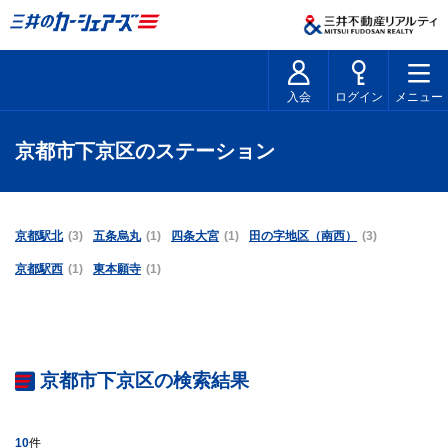
入会
ログイン
メニュー
京都市下京区のステーション
京都駅北
(3)
五条烏丸
(1)
四条大宮
(1)
田の字地区（南西）
(3)
京都駅西
(1)
東本願寺
(1)
京都市下京区の検索結果
10
件