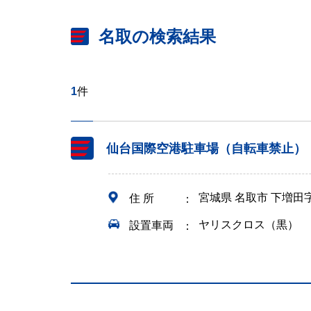
名取の検索結果
1
件
仙台国際空港駐車場（自転車禁止）
宮城県 名取市 下増田
住 所
ヤリスクロス（黒）
設置車両