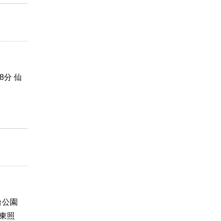
分 仙
台公園
「東照