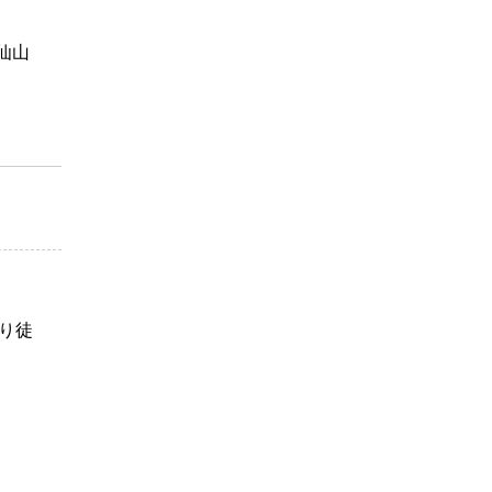
仙山
り徒