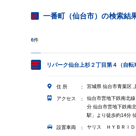
一番町（仙台市）の検索結
6
件
リパーク仙台上杉２丁目第４（自転
宮城県 仙台市青葉区
住 所
仙台市営地下鉄南北線
アクセス
分 仙台市営地下鉄南
駅」より徒歩約14分
ヤリス ＨＹＢＲＩＤ
設置車両