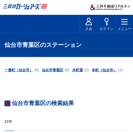
入会
ログイン
メニュー
仙台市青葉区のステーション
一番町（仙台市）
(6)
仙台市青葉区
(8)
木町通
(2)
本町（仙台市）
(1)
仙台市青葉区の検索結果
17
件