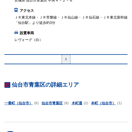
宮城県 仙台市青葉区 中央４－２－６
アクセス
ＪＲ東北本線・ＪＲ常磐線・ＪＲ仙山線・ＪＲ仙石線・ＪＲ東北新幹線
「仙台駅」より徒歩約3分
設置車両
レヴォーグ（白）
1
仙台市青葉区の詳細エリア
一番町（仙台市）
(6)
仙台市青葉区
(8)
木町通
(2)
本町（仙台市）
(1)