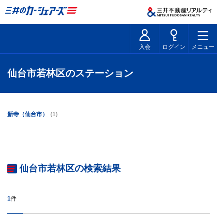
入会
ログイン
メニュー
仙台市若林区のステーション
新寺（仙台市）
(1)
仙台市若林区の検索結果
1
件