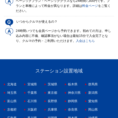
ベーシックプラン・ベーシッククラスなら24時間7,300円です。プ
ランと車種によって料金が異なります。詳細は
料金ページ
をご覧く
ださい。
いつからクルマが使えるの？
24時間いつでも会員ページから予約できます。初めての方は、申し
込み内容に不備、確認事項がない場合は最短15分で入会完了とな
り、クルマの予約・ご利用いただけます。
入会はこちら
ステーション設置地域
北海道
宮城県
茨城県
栃木県
群馬県
埼玉県
千葉県
東京都
神奈川県
新潟県
富山県
石川県
長野県
静岡県
愛知県
京都府
大阪府
兵庫県
奈良県
岡山県