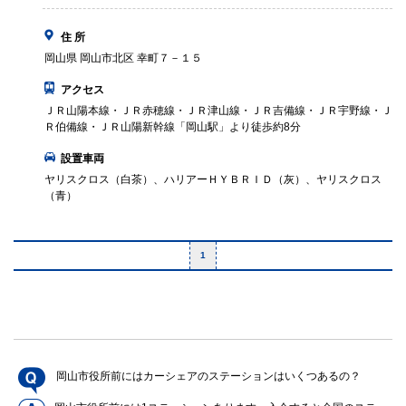
住 所
岡山県 岡山市北区 幸町７－１５
アクセス
ＪＲ山陽本線・ＪＲ赤穂線・ＪＲ津山線・ＪＲ吉備線・ＪＲ宇野線・Ｊ
Ｒ伯備線・ＪＲ山陽新幹線「岡山駅」より徒歩約8分
設置車両
ヤリスクロス（白茶）、ハリアーＨＹＢＲＩＤ（灰）、ヤリスクロス
（青）
1
岡山市役所前にはカーシェアのステーションはいくつあるの？