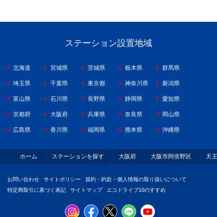
ステーション設置地域
北海道
宮城県
茨城県
栃木県
群馬県
埼玉県
千葉県
東京都
神奈川県
新潟県
富山県
石川県
長野県
静岡県
愛知県
京都府
大阪府
兵庫県
奈良県
岡山県
広島県
香川県
福岡県
熊本県
沖縄県
ホーム
ステーションを探す
大阪府
大阪市阿倍野区
天
お問い合わせ
サイトポリシー
規約・約款・個人情報の取り扱いについて
特定商取引に基づく表記
サイトマップ
エコドライブ10のすすめ