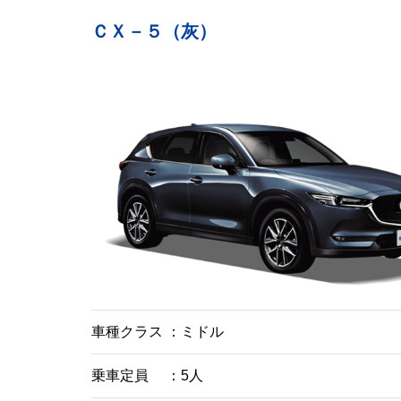
ＣＸ－５（灰）
車種クラス
ミドル
乗車定員
5人