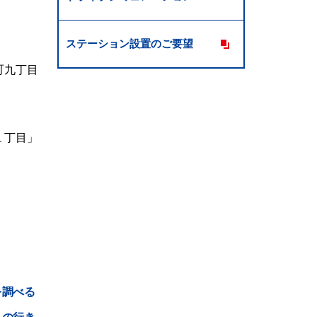
ステーション設置のご要望
町九丁目
１丁目」
。
を調べる