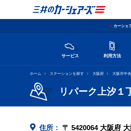
カーシェ
サービス
利用方法
ホーム
ステーションを探す
大阪府
大阪市中
リパーク上汐１
住所：
〒
5420064
大阪府
大