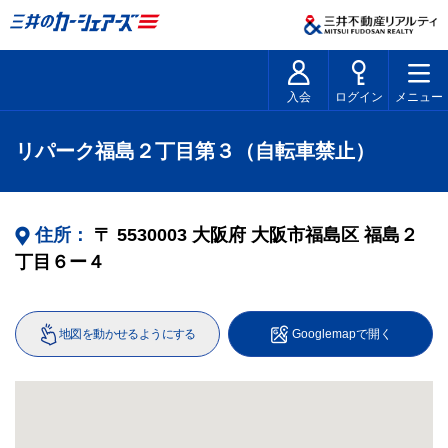
入会
ログイン
メニュー
リパーク福島２丁目第３（自転車禁止）
住所：
〒
5530003
大阪府
大阪市福島区
福島２
丁目６ー４
地図を動かせるようにする
Googlemapで開く