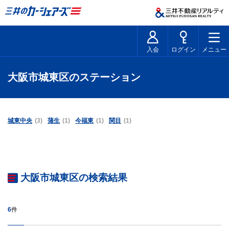
入会
ログイン
メニュー
大阪市城東区のステーション
城東中央
(3)
蒲生
(1)
今福東
(1)
関目
(1)
大阪市城東区の検索結果
6
件