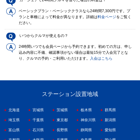
カーシェアで24時間クルマを借りた場合の料金は？
ベーシックプラン・ベーシッククラスなら24時間7,300円です。プ
ランと車種によって料金が異なります。詳細は
料金ページ
をご覧く
ださい。
いつからクルマが使えるの？
24時間いつでも会員ページから予約できます。初めての方は、申し
込み内容に不備、確認事項がない場合は最短15分で入会完了とな
り、クルマの予約・ご利用いただけます。
入会はこちら
ステーション設置地域
北海道
宮城県
茨城県
栃木県
群馬県
埼玉県
千葉県
東京都
神奈川県
新潟県
富山県
石川県
長野県
静岡県
愛知県