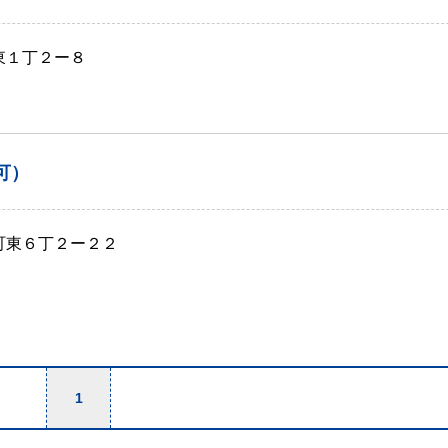
東１丁２ー８
可）
之町東６丁２ー２２
1