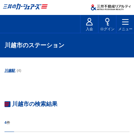
入会
ログイン
メニュー
川越市のステーション
川越駅
(4)
川越市の検索結果
4
件