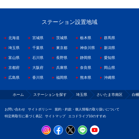
ステーション設置地域
北海道
宮城県
茨城県
栃木県
群馬県
埼玉県
千葉県
東京都
神奈川県
新潟県
富山県
石川県
長野県
静岡県
愛知県
京都府
大阪府
兵庫県
奈良県
岡山県
広島県
香川県
福岡県
熊本県
沖縄県
ホーム
ステーションを探す
埼玉県
さいたま市南区
白
お問い合わせ
サイトポリシー
規約・約款・個人情報の取り扱いについて
特定商取引に基づく表記
サイトマップ
エコドライブ10のすすめ