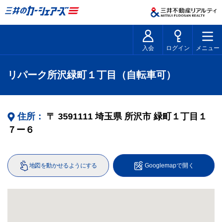
入会
ログイン
メニュー
リパーク所沢緑町１丁目（自転車可）
住所：
〒
3591111
埼玉県
所沢市
緑町１丁目１
７ー６
地図を動かせるようにする
Googlemapで開く